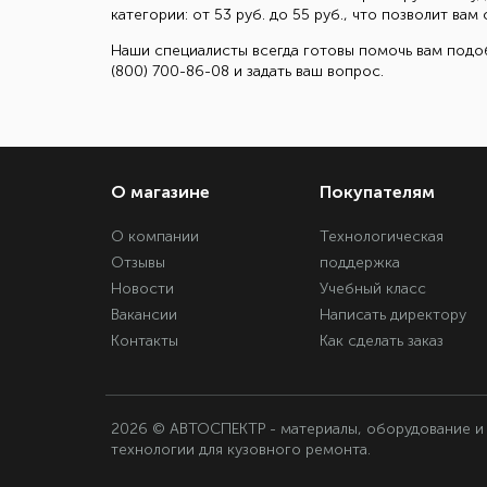
категории: от 53 руб. до 55 руб., что позволит в
Наши специалисты всегда готовы помочь вам подоб
(800) 700-86-08 и задать ваш вопрос.
О магазине
Покупателям
О компании
Технологическая
Отзывы
поддержка
Новости
Учебный класс
Вакансии
Написать директору
Контакты
Как сделать заказ
2026 © АВТОСПЕКТР - материалы, оборудование и
технологии для кузовного ремонта.