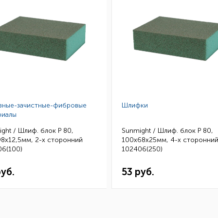
зные-зачистные-фибровые
Шлифки
риалы
ght / Шлиф. блок P 80,
Sunmight / Шлиф. блок P 80,
8х12,5мм, 2-х сторонний
100х68х25мм, 4-х сторонни
06(100)
102406(250)
руб.
53 руб.