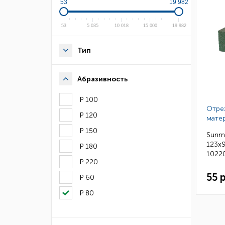
53
19 982
53
5 035
10 018
15 000
19 982
Тип
Абразивность
Р 100
Отре
Р 120
мате
Р 150
Sunmi
123х9
Р 180
1022
Р 220
55 
Р 60
Р 80