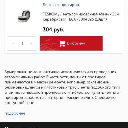
Ленты от протиров
TESKOM / Лента армированная 48мм х 25м
серебристая TEC675004825 (10шт.)
304 руб.
–
+
В корзину
Армированные ленты активно используются для проведения
автомобильных работ. В частности, ленты от протиров
применяются в мелком ремонте, например, заклеивании
резиновых шлангов и пластиковых труб. Ленты подобного типа
отличаются высокой прочностью и гибкостью. Купить ленты от
протиров вы можете в интернет-магазине «АвтоСпектр» по
доступной цене.
Преимущества армированной ленты в ремонте
подробнее
автомобиля