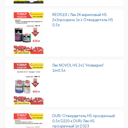
REOFLEX / Лак 2К акриловый HS
2+1прозрачн 1л + Отвердитель HS
0,5л
Лак NOVOL HS 2+1 "Новакрил"
1л+0,5л
DUR/ Отвердитель HS прозрачный
0,5л D220 к DUR/ Лак HS
прозрачный 1л D323