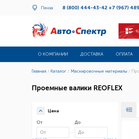
8 (800) 444-43-42
+7 (967) 48
Пенза
К
О КОМПАНИИ
ДОСТАВКА
ОПЛАТА
Главная
/
Каталог
/
Маскировочные материалы
/
Про
Проемные валики REOFLEX
Цена
От
До