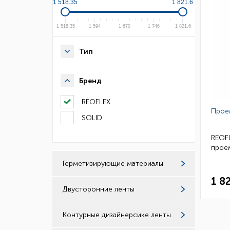
1 518.35
1 821.6
1 518.35
1 594
1 670
1 746
1 821.6
Тип
Бренд
REOFLEX
Прое
SOLID
REOFL
проём
Герметизирующие материалы
1 8
Двусторонние ленты
Контурные дизайнерсике ленты