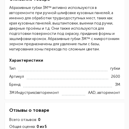
Абразивные губки 3M™ активно используются в
авторемонте при ручной шлифовке кузовных панелей, а
именно для обработки труднодоступных мест, таких как:
края кузовных панелей, выштамповки, выемки под ручки,
дверные проёмы и т.д. Они также используются для
подготовки поверхности под окраску, придания формы и
зашлифовки кромок. Абразивные губки 3M™ с микротонким
зерном предназначены для удаление пыли с базы,
матирования зоны перехода по сложным цветам.
Характеристики
Тип
губки
Артикул
2600
Бренд
3М
3М Индустрия/авторемонт
AAD, авторемонт
Отзывы о товаре
Всего отзывов:
0
Общая оценка:
0 из 5